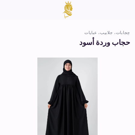
حِجابات، جلابيب، عبايات
حجاب وردة أسود